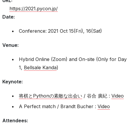
URL
:
https://2021.pycon.jp/
Date
:
Conference: 2021 Oct 15(Fri), 16(Sat)
Venue
:
Hybrid Online (Zoom) and On-site (Only for Day
1,
Bellsale Kanda
)
Keynote
:
将棋とPythonの素敵な出会い
/ 谷合 廣紀 :
Video
A Perfect match / Brandt Bucher :
Video
Attendees
: