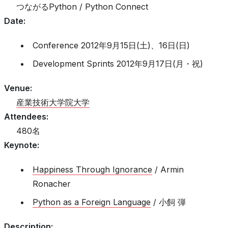
つながるPython / Python Connect
Date
:
Conference 2012年9月15日(土)、16日(日)
Development Sprints 2012年9月17日(月・祝)
Venue
:
産業技術大学院大学
Attendees
:
480名
Keynote
:
Happiness Through Ignorance
/ Armin
Ronacher
Python as a Foreign Language
/ 小飼 弾
Description
: