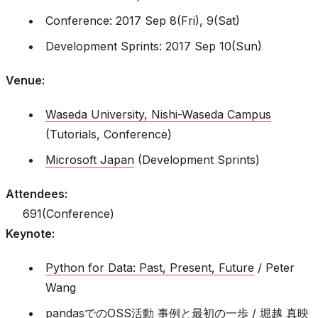
Conference: 2017 Sep 8(Fri), 9(Sat)
Development Sprints: 2017 Sep 10(Sun)
Venue
:
Waseda University, Nishi-Waseda Campus
(Tutorials, Conference)
Microsoft Japan
(Development Sprints)
Attendees
:
691(Conference)
Keynote
:
Python for Data: Past, Present, Future
/ Peter
Wang
pandasでのOSS活動 事例と最初の一歩
/ 堀越 真映