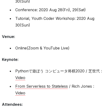
30(Sun)
Conference: 2020 Aug 28(Fri), 29(Sat)
Tutorial, Youth Coder Workshop: 2020 Aug
30(Sun)
Venue
:
Online(Zoom & YouTube Live)
Keynote
:
Pythonで遊ぼう コンピュータ将棋2020 / 芝世弐 :
Video
From Serverless to Stateless
/ Rich Jones :
Video
Attendees
: