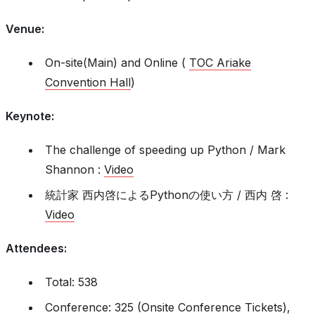
Venue
:
On-site(Main) and Online (
TOC Ariake
Convention Hall
)
Keynote
:
The challenge of speeding up Python / Mark
Shannon :
Video
統計家 西内啓によるPythonの使い方 / 西内 啓 :
Video
Attendees
:
Total: 538
Conference: 325 (Onsite Conference Tickets),