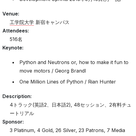
Venue
:
工学院大学
新宿キャンパス
Attendees
:
516名
Keynote
:
Python and Neutrons or, how to make it fun to
move motors / Georg Brandl
One Million Lines of Python / Rian Hunter
Description
:
4トラック(英語2、日本語2), 48セッション、2有料チュ
ートリアル
Sponsor
:
3 Platinum, 4 Gold, 26 Silver, 23 Patrons, 7 Media