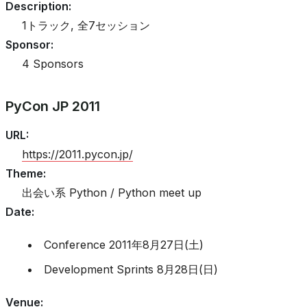
Description
:
1トラック, 全7セッション
Sponsor
:
4 Sponsors
PyCon JP 2011
URL
:
https://2011.pycon.jp/
Theme
:
出会い系 Python / Python meet up
Date
:
Conference 2011年8月27日(土)
Development Sprints 8月28日(日)
Venue
: